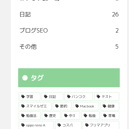
日記
26
ブログSEO
2
その他
5
タグ
学習
日記
バンコク
テスト
スマイルゼミ
節約
Macbook
健康
勉強法
歴史
中３
勉強
家電
oppo reno A
コスパ
フリマアプリ