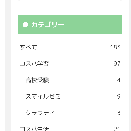
カテゴリー
すべて
183
コスパ学習
97
高校受験
4
スマイルゼミ
9
クラウティ
3
コスパ生活
21