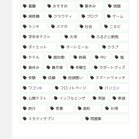
蓄膿
おすすめ
夏休み
宿題
掃除機
クラウティ
ブログ
ゲーム
ランチ
スマホ
社会
ニキビ
学年末テスト
お茶
ふるさと納税
ダイエット
オートミール
クラブ
ホテル
個別塾
鉄鍋
中2
塩
春休み
農作業
受験生
サポートグッズ
受験
成績
地頭悪い
スマートウォッチ
ワゴンR
フロントページ
パソコン
公開テスト
インフルエンザ
英語
単語
旅行
家事
高校
お得
スタディサプリ
問題集