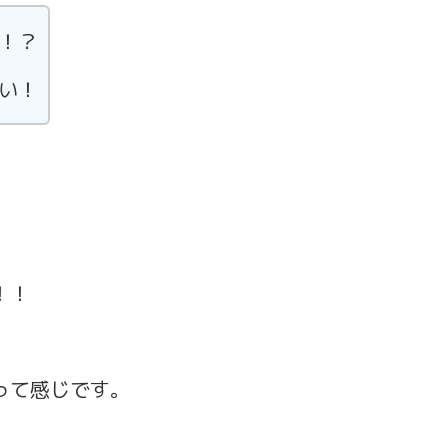
！？
い！
！！
って感じです。