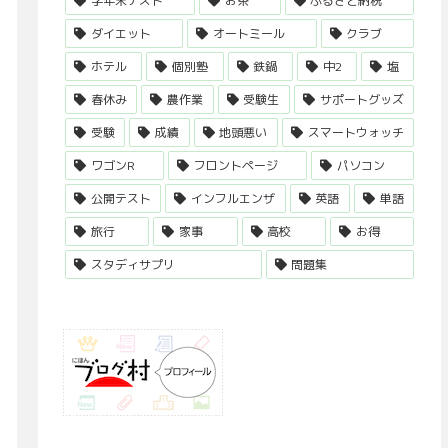
学年末テスト
お茶
ふるさと納税
ダイエット
オートミール
クラブ
ホテル
個別塾
鉄鍋
中2
塩
春休み
農作業
受験生
サポートグッズ
受験
成績
地頭悪い
スマートウォッチ
ワゴンR
フロントページ
パソコン
公開テスト
インフルエンザ
英語
単語
旅行
家事
高校
お得
スタディサプリ
問題集