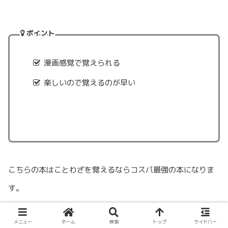
ポイント
漫画感覚で覚えられる
楽しいので覚えるのが早い
こちらの本はことわざを覚えるならコスパ最強の本になりま
す。
メニュー
ホーム
検索
トップ
サイドバー
色々なシリーズが出ています、全部おすすめです。