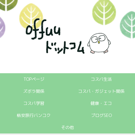
TOPページ
コスパ生活
ズボラ関係
コスパ・ガジェット関係
コスパ学習
健康・エコ
格安旅行バンコク
ブログSEO
その他