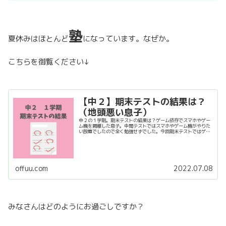
塾
夏休みはほとんど
になっています。なぜか。
こちらを御覧ください↓
【中２】期末テストの結果は？
（地頭悪い息子）
中２の１学期。期末テストの結果は？ゲーム依存でスマホやゲー
ム機を隔離した息子。中間テストではスマホやゲーム機がやりた
い放題でしたので全く勉強せずでした。今回期末テストではゲー
ム断ちしたら点数はどうなったか。また今後どうしていくか。中
２ですのでまだまだ修正可能です。今のうちに色々対策を考えて
いきます。
offuu.com
2022.07.08
みなさんはどのようにお過ごしですか？