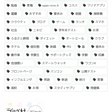
勉強
家電
oppo reno A
コスパ
フリマアプリ
蓄膿
おすすめ
夏休み
宿題
掃除機
クラウティ
ブログ
ゲーム
ランチ
スマホ
社会
ニキビ
学年末テスト
お茶
ふるさと納税
ダイエット
オートミール
クラブ
ホテル
個別塾
鉄鍋
中2
塩
春休み
農作業
受験生
サポートグッズ
受験
成績
地頭悪い
スマートウォッチ
ワゴンR
フロントページ
パソコン
公開テスト
インフルエンザ
英語
単語
旅行
家事
高校
お得
スタディサプリ
問題集