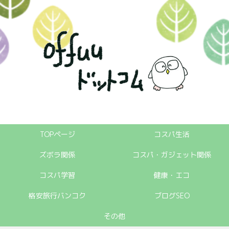
TOPページ
コスパ生活
ズボラ関係
コスパ・ガジェット関係
コスパ学習
健康・エコ
格安旅行バンコク
ブログSEO
その他