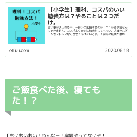
【小学生】理科、コスパのいい
勉強方は？やることは２つだ
け。
習い事が沢山ある中、一体いつ勉強するのか！？１から学習なん
てできません。コスパよく最短に勉強をしてもらい、大好きなゲ
ームもストレスなくさせてあげたいです。１学期の成績が悪かっ
たうちの子、２学期は成績向上させます。確実に早く勉強できる
方法。理科以外にも応用できますので是非ご覧ください。
offuu.com
2020.08.18
ご飯食べた後、寝ても
た！？
「おいおいおい！ねんなー！宿題やってないぞ！