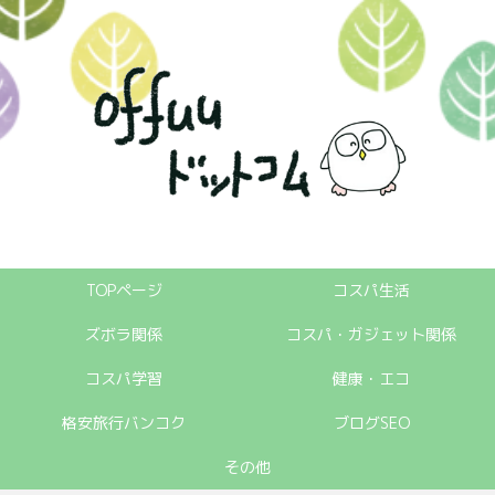
TOPページ
コスパ生活
ズボラ関係
コスパ・ガジェット関係
コスパ学習
健康・エコ
格安旅行バンコク
ブログSEO
その他