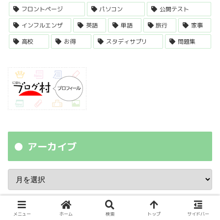
フロントページ
パソコン
公開テスト
インフルエンザ
英語
単語
旅行
家事
高校
お得
スタディサプリ
問題集
アーカイブ
地頭が悪い子供の勉強は、親がどれだ
メニュー
ホーム
検索
トップ
サイドバー