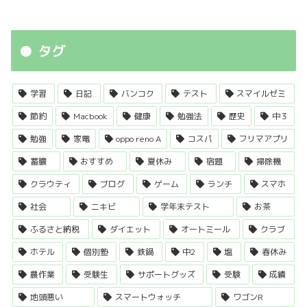
タグ
学習
日記
バンコク
テスト
スマイルゼミ
節約
Macbook
健康
勉強法
歴史
中３
勉強
家電
oppo reno A
コスパ
フリマアプリ
蓄膿
おすすめ
夏休み
宿題
掃除機
クラウティ
ブログ
ゲーム
ランチ
スマホ
社会
ニキビ
学年末テスト
お茶
ふるさと納税
ダイエット
オートミール
クラブ
ホテル
個別塾
鉄鍋
中2
塩
春休み
農作業
受験生
サポートグッズ
受験
成績
地頭悪い
スマートウォッチ
ワゴンR