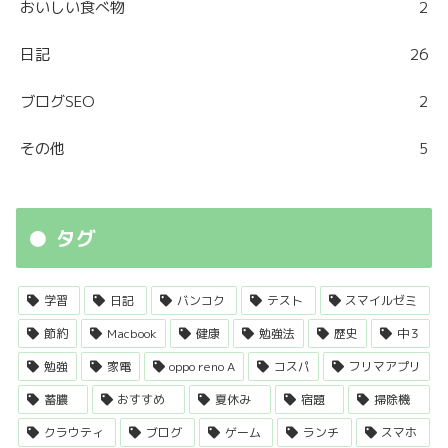
おいしい食べ物
2
日記
26
ブログSEO
2
その他
5
タグ
学習
日記
バンコク
テスト
スマイルゼミ
節約
Macbook
健康
勉強法
歴史
中３
勉強
家電
oppo reno A
コスパ
フリマアプリ
蓄膿
おすすめ
夏休み
宿題
掃除機
クラウティ
ブログ
ゲーム
ランチ
スマホ