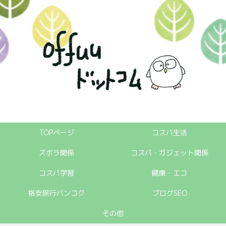
TOPページ
コスパ生活
ズボラ関係
コスパ・ガジェット関係
コスパ学習
健康・エコ
格安旅行バンコク
ブログSEO
その他