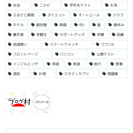
社会
ニキビ
学年末テスト
お茶
ふるさと納税
ダイエット
オートミール
クラブ
ホテル
個別塾
鉄鍋
中2
塩
春休み
農作業
受験生
サポートグッズ
受験
成績
地頭悪い
スマートウォッチ
ワゴンR
フロントページ
パソコン
公開テスト
インフルエンザ
英語
単語
旅行
家事
高校
お得
スタディサプリ
問題集