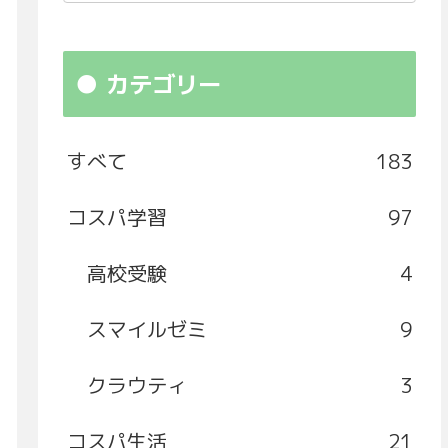
カテゴリー
すべて
183
コスパ学習
97
高校受験
4
スマイルゼミ
9
クラウティ
3
コスパ生活
21