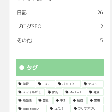
日記
26
ブログSEO
2
その他
5
タグ
学習
日記
バンコク
テスト
スマイルゼミ
節約
Macbook
健康
勉強法
歴史
中３
勉強
家電
oppo reno A
コスパ
フリマアプリ