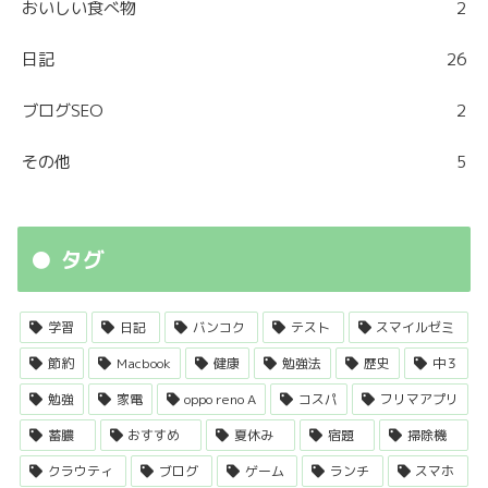
おいしい食べ物
2
日記
26
ブログSEO
2
その他
5
タグ
学習
日記
バンコク
テスト
スマイルゼミ
節約
Macbook
健康
勉強法
歴史
中３
勉強
家電
oppo reno A
コスパ
フリマアプリ
蓄膿
おすすめ
夏休み
宿題
掃除機
クラウティ
ブログ
ゲーム
ランチ
スマホ