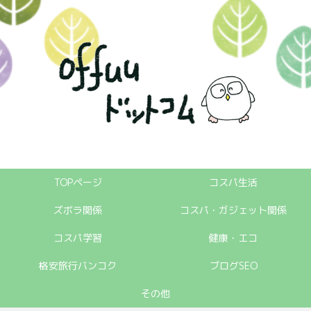
TOPページ
コスパ生活
ズボラ関係
コスパ・ガジェット関係
コスパ学習
健康・エコ
格安旅行バンコク
ブログSEO
その他