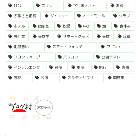
社会
ニキビ
学年末テスト
お茶
ふるさと納税
ダイエット
オートミール
クラブ
ホテル
個別塾
鉄鍋
中2
塩
春休み
農作業
受験生
サポートグッズ
受験
成績
地頭悪い
スマートウォッチ
ワゴンR
フロントページ
パソコン
公開テスト
インフルエンザ
英語
単語
旅行
家事
高校
お得
スタディサプリ
問題集