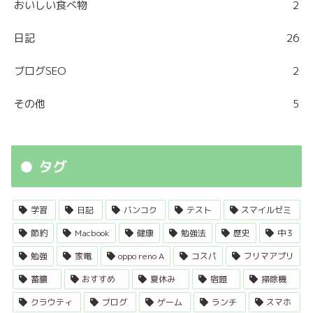
おいしい食べ物
2
日記
26
ブログSEO
2
その他
5
タグ
学習
日記
バンコク
テスト
スマイルゼミ
節約
Macbook
健康
勉強法
歴史
中３
勉強
家電
oppo reno A
コスパ
フリマアプリ
蓄膿
おすすめ
夏休み
宿題
掃除機
クラウティ
ブログ
ゲーム
ランチ
スマホ