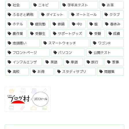
社会
ニキビ
学年末テスト
お茶
ふるさと納税
ダイエット
オートミール
クラブ
ホテル
個別塾
鉄鍋
中2
塩
春休み
農作業
受験生
サポートグッズ
受験
成績
地頭悪い
スマートウォッチ
ワゴンR
フロントページ
パソコン
公開テスト
インフルエンザ
英語
単語
旅行
家事
高校
お得
スタディサプリ
問題集