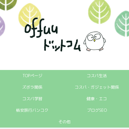
TOPページ
コスパ生活
ズボラ関係
コスパ・ガジェット関係
コスパ学習
健康・エコ
格安旅行バンコク
ブログSEO
その他