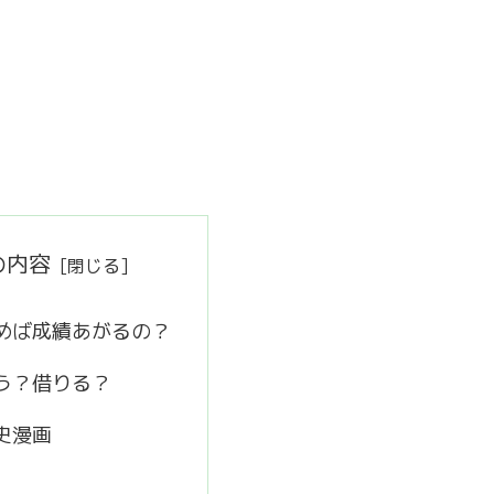
の内容
めば成績あがるの？
う？借りる？
史漫画