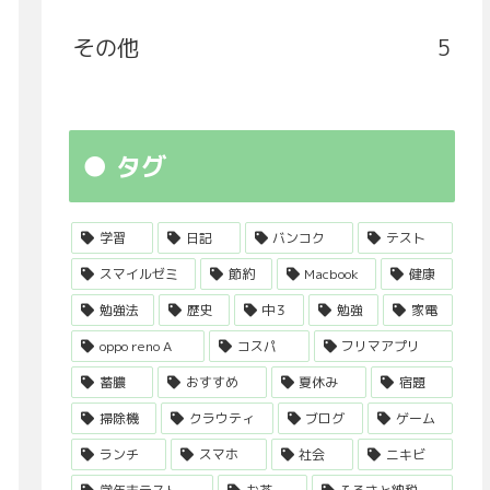
その他
5
タグ
学習
日記
バンコク
テスト
スマイルゼミ
節約
Macbook
健康
勉強法
歴史
中３
勉強
家電
oppo reno A
コスパ
フリマアプリ
蓄膿
おすすめ
夏休み
宿題
掃除機
クラウティ
ブログ
ゲーム
ランチ
スマホ
社会
ニキビ