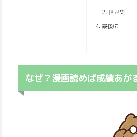
世界史
最後に
なぜ？漫画読めば成績あが