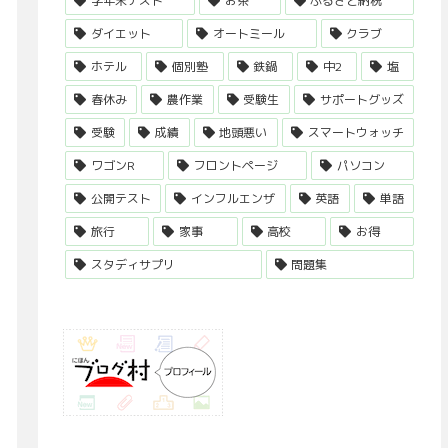
学年末テスト
お茶
ふるさと納税
ダイエット
オートミール
クラブ
ホテル
個別塾
鉄鍋
中2
塩
春休み
農作業
受験生
サポートグッズ
受験
成績
地頭悪い
スマートウォッチ
ワゴンR
フロントページ
パソコン
公開テスト
インフルエンザ
英語
単語
旅行
家事
高校
お得
スタディサプリ
問題集