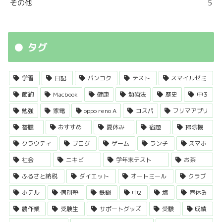
その他
5
タグ
学習
日記
バンコク
テスト
スマイルゼミ
節約
Macbook
健康
勉強法
歴史
中３
勉強
家電
oppo reno A
コスパ
フリマアプリ
蓄膿
おすすめ
夏休み
宿題
掃除機
クラウティ
ブログ
ゲーム
ランチ
スマホ
社会
ニキビ
学年末テスト
お茶
ふるさと納税
ダイエット
オートミール
クラブ
ホテル
個別塾
鉄鍋
中2
塩
春休み
農作業
受験生
サポートグッズ
受験
成績