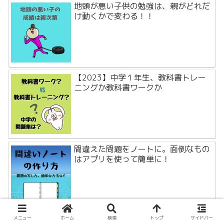
地頭が悪い子供の勉強は、親がどれだ
け動くかで変わる！！
【2023】中学１年生、教科書トレー
ニングか教科書ワークか
間違えた問題をノートに。面倒なもの
はアプリを使って簡単に！
メニュー
ホーム
検索
トップ
サイドバー
慣用句・ことわざ覚え方のコツ【裏