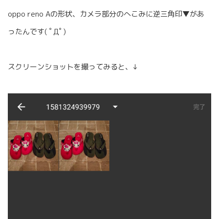
oppo reno Aの形状、カメラ部分のへこみに逆三角印▼があ
ったんです( ﾟДﾟ)
スクリーンショットを撮ってみると、↓