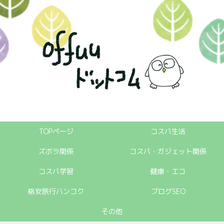
TOPページ
コスパ生活
ズボラ関係
コスパ・ガジェット関係
コスパ学習
健康・エコ
格安旅行バンコク
ブログSEO
その他