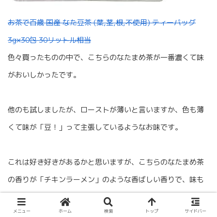
お茶で百歳 国産 なた豆茶 (葉,茎,根,不使用) ティーバッグ
3g×30包 30リットル相当
色々買ったものの中で、こちらのなたまめ茶が一番濃くて味
がおいしかったです。
他のも試しましたが、ローストが薄いと言いますか、色も薄
くて味が「豆！」って主張しているようなお味です。
これは好き好きがあるかと思いますが、こちらのなたまめ茶
の香りが「チキンラーメン」のような香ばしい香りで、味も
おいしいです。
メニュー
ホーム
検索
トップ
サイドバー