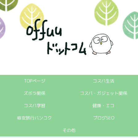
TOPページ
コスパ生活
ズボラ関係
コスパ・ガジェット関係
コスパ学習
健康・エコ
格安旅行バンコク
ブログSEO
その他