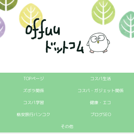
TOPページ
コスパ生活
ズボラ関係
コスパ・ガジェット関係
コスパ学習
健康・エコ
格安旅行バンコク
ブログSEO
その他