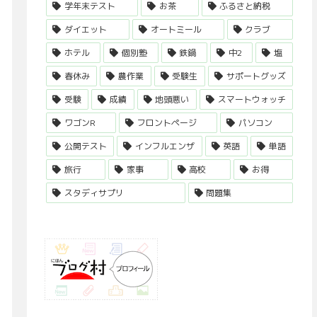
学年末テスト
お茶
ふるさと納税
ダイエット
オートミール
クラブ
ホテル
個別塾
鉄鍋
中2
塩
春休み
農作業
受験生
サポートグッズ
受験
成績
地頭悪い
スマートウォッチ
ワゴンR
フロントページ
パソコン
公開テスト
インフルエンザ
英語
単語
旅行
家事
高校
お得
スタディサプリ
問題集