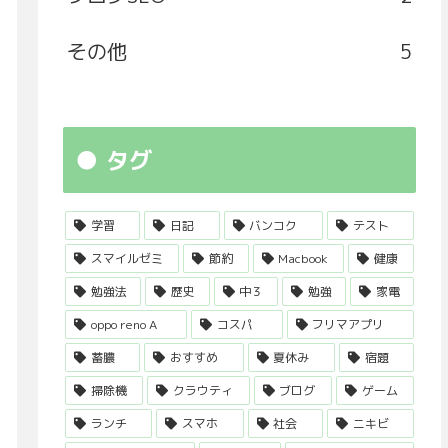
その他
5
タグ
学習
日記
バンコク
テスト
スマイルゼミ
節約
Macbook
健康
勉強法
歴史
中３
勉強
家電
oppo reno A
コスパ
フリマアプリ
蓄膿
おすすめ
夏休み
宿題
掃除機
クラウティ
ブログ
ゲーム
ランチ
スマホ
社会
ニキビ