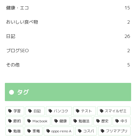
健康・エコ
15
おいしい食べ物
2
日記
26
ブログSEO
2
その他
5
タグ
学習
日記
バンコク
テスト
スマイルゼミ
節約
Macbook
健康
勉強法
歴史
中３
勉強
家電
oppo reno A
コスパ
フリマアプリ