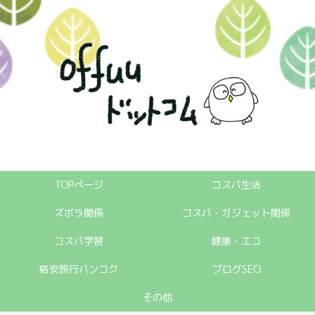
TOPページ
コスパ生活
ズボラ関係
コスパ・ガジェット関係
コスパ学習
健康・エコ
格安旅行バンコク
ブログSEO
その他