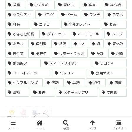
蓄膿
おすすめ
夏休み
宿題
掃除機
クラウティ
ブログ
ゲーム
ランチ
スマホ
社会
ニキビ
学年末テスト
お茶
ふるさと納税
ダイエット
オートミール
クラブ
ホテル
個別塾
鉄鍋
中2
塩
春休み
農作業
受験生
サポートグッズ
受験
成績
地頭悪い
スマートウォッチ
ワゴンR
フロントページ
パソコン
公開テスト
インフルエンザ
英語
単語
旅行
家事
高校
お得
スタディサプリ
問題集
メニュー
ホーム
検索
トップ
サイドバー