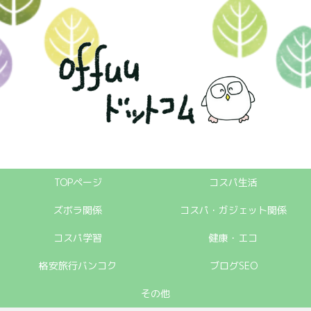
TOPページ
コスパ生活
ズボラ関係
コスパ・ガジェット関係
コスパ学習
健康・エコ
格安旅行バンコク
ブログSEO
その他