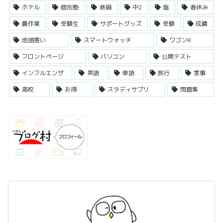
ホテル
個別塾
鉄鍋
中2
塩
春休み
農作業
受験生
サポートグッズ
受験
成績
地頭悪い
スマートウォッチ
ワゴンR
フロントページ
パソコン
公開テスト
インフルエンザ
英語
単語
旅行
家事
高校
お得
スタディサプリ
問題集