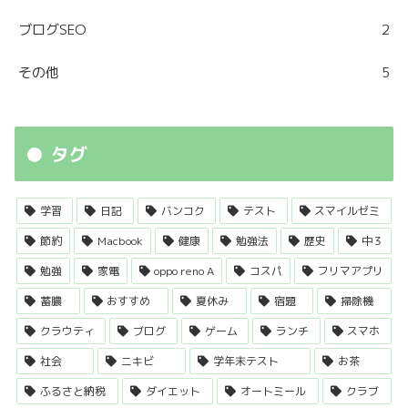
ブログSEO
2
その他
5
タグ
学習
日記
バンコク
テスト
スマイルゼミ
節約
Macbook
健康
勉強法
歴史
中３
勉強
家電
oppo reno A
コスパ
フリマアプリ
蓄膿
おすすめ
夏休み
宿題
掃除機
クラウティ
ブログ
ゲーム
ランチ
スマホ
社会
ニキビ
学年末テスト
お茶
ふるさと納税
ダイエット
オートミール
クラブ