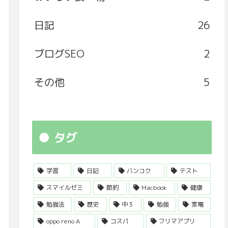
日記
26
ブログSEO
2
その他
5
タグ
学習
日記
バンコク
テスト
スマイルゼミ
節約
Macbook
健康
勉強法
歴史
中３
勉強
家電
oppo reno A
コスパ
フリマアプリ