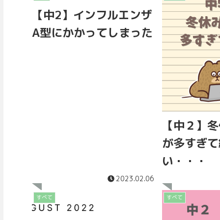
【中2】インフルエンザ
A型にかかってしまった
【中２】冬
が多すぎて
い・・・
2023.02.06
すべて
すべて