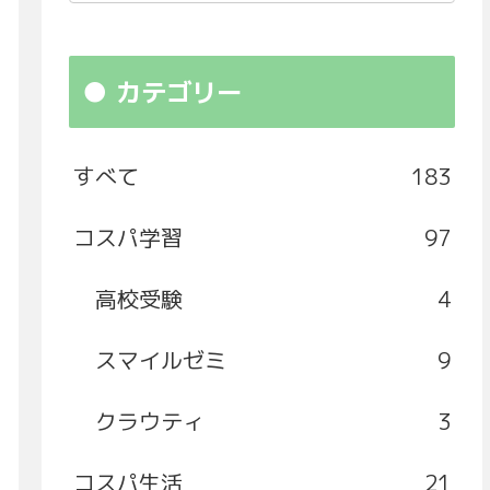
カテゴリー
すべて
183
コスパ学習
97
高校受験
4
スマイルゼミ
9
クラウティ
3
コスパ生活
21