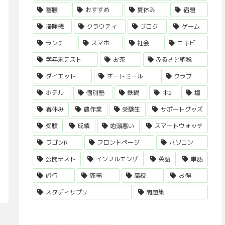
蓄膿
おすすめ
夏休み
宿題
掃除機
クラウティ
ブログ
ゲーム
ランチ
スマホ
社会
ニキビ
学年末テスト
お茶
ふるさと納税
ダイエット
オートミール
クラブ
ホテル
個別塾
鉄鍋
中2
塩
春休み
農作業
受験生
サポートグッズ
受験
成績
地頭悪い
スマートウォッチ
ワゴンR
フロントページ
パソコン
公開テスト
インフルエンザ
英語
単語
旅行
家事
高校
お得
スタディサプリ
問題集